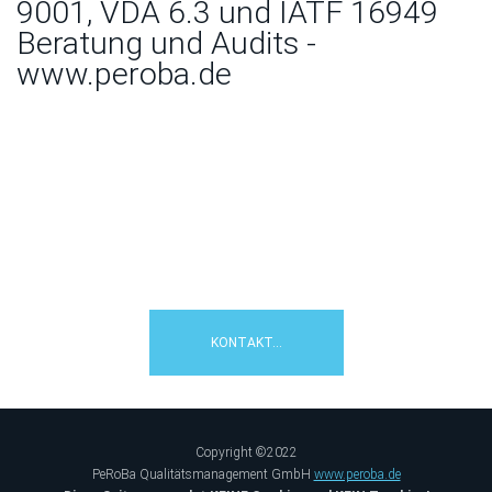
9001, VDA 6.3 und IATF 16949
Beratung und Audits -
www.peroba.de
Wie können wir Ihnen helfen?
Kontaktieren Sie uns:
☎08106/2308992
KONTAKT...
Copyright ©2022
PeRoBa Qualitätsmanagement GmbH
www.peroba.de