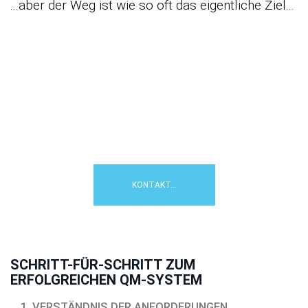
...aber der Weg ist wie so oft das eigentliche Ziel...
Wie können wir Ihnen bei der
Einführung Ihres QMS helfen?
Kontaktieren Sie uns einfach für
eine fachliche Erstberatung....
KONTAKT...
SCHRITT-FÜR-SCHRITT ZUM
ERFOLGREICHEN QM-SYSTEM
1. VERSTÄNDNIS DER ANFORDERUNGEN