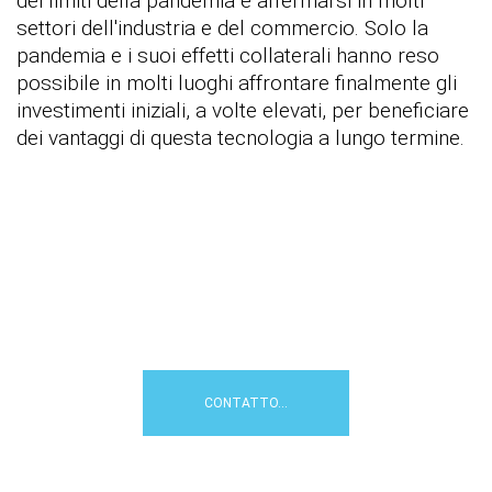
dei limiti della pandemia e affermarsi in molti
settori dell'industria e del commercio. Solo la
pandemia e i suoi effetti collaterali hanno reso
possibile in molti luoghi affrontare finalmente gli
investimenti iniziali, a volte elevati, per beneficiare
dei vantaggi di questa tecnologia a lungo termine.
Come possiamo aiutarvi con
l'audit remoto?
Contattateci per una prima
consulenza professionale...
CONTATTO...