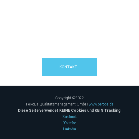
Wie können wir Ihnen helfen?
Kontaktieren Sie uns:
☎08106/2308992
KONTAKT...
Copyright ©2022
PeRoBa Qualitätsmanagement GmbH
www.peroba.de
Diese Seite verwendet KEINE Cookies und KEIN Tracking!
Facebook
Youtube
Linkedin