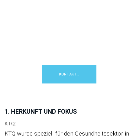
Wie können wir Ihnen beim
Qualitätsmanagement in Klinik,
Praxis oder Pflegeeinrichtung
helfen?
Kontaktieren Sie uns einfach für
eine fachliche Erstberatung....
KONTAKT...
1. HERKUNFT UND FOKUS
KTQ:
KTQ wurde speziell für den Gesundheitssektor in